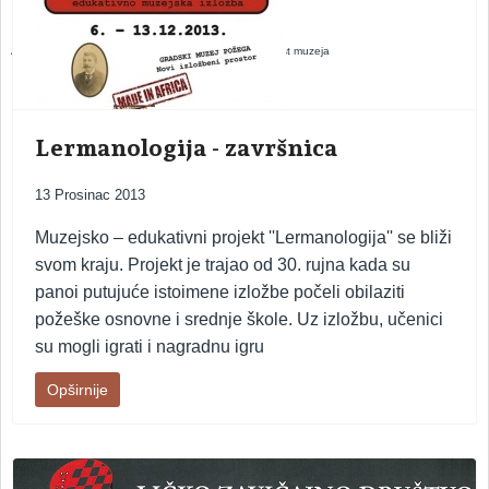
ARHEOLOŠKI ODJEL – odjel s kojim započinje povijest muzeja
Lermanologija - završnica
13 Prosinac 2013
Muzejsko – edukativni projekt ''Lermanologija'' se bliži
svom kraju. Projekt je trajao od 30. rujna kada su
panoi putujuće istoimene izložbe počeli obilaziti
požeške osnovne i srednje škole. Uz izložbu, učenici
su mogli igrati i nagradnu igru
Opširnije