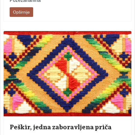
Požežananina
Opširnije
Peškir, jedna zaboravljena priča