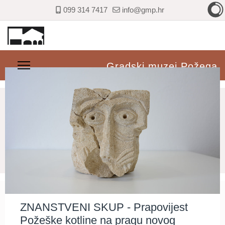
099 314 7417
info@gmp.hr
Gradski muzej Požega
ZNANSTVENI SKUP - Prapovijest
Požeške kotline na pragu novog