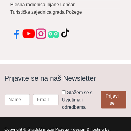
Plesna radionica Ilijane Lončar
Turistička zajednica grada Požege
Facebook
YouTube
Instagram
Tripadvisor
TikTok
Prijavite se na naš Newsletter
Slažem se s
Prijavi
Uvjetima i
se
odredbama
Copyright © Gradski muzej Požega - design & hosting by: