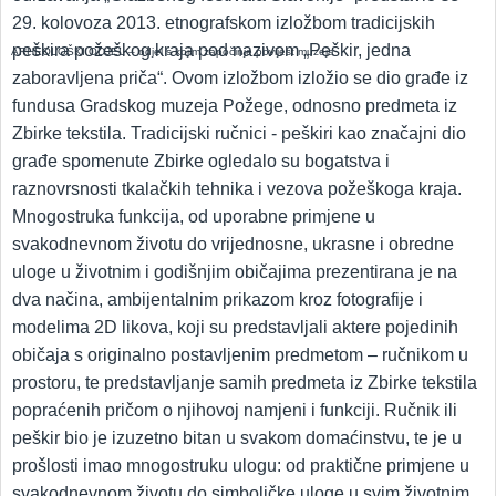
29. kolovoza 2013. etnografskom izložbom tradicijskih
peškira požeškog kraja pod nazivom „Peškir, jedna
ARHEOLOŠKI ODJEL – odjel s kojim započinje povijest muzeja
zaboravljena priča“. Ovom izložbom izložio se dio građe iz
fundusa Gradskog muzeja Požege, odnosno predmeta iz
Zbirke tekstila. Tradicijski ručnici - peškiri kao značajni dio
građe spomenute Zbirke ogledalo su bogatstva i
raznovrsnosti tkalačkih tehnika i vezova požeškoga kraja.
Mnogostruka funkcija, od uporabne primjene u
svakodnevnom životu do vrijednosne, ukrasne i obredne
uloge u životnim i godišnjim običajima prezentirana je na
dva načina, ambijentalnim prikazom kroz fotografije i
modelima 2D likova, koji su predstavljali aktere pojedinih
običaja s originalno postavljenim predmetom – ručnikom u
prostoru, te predstavljanje samih predmeta iz Zbirke tekstila
popraćenih pričom o njihovoj namjeni i funkciji. Ručnik ili
peškir bio je izuzetno bitan u svakom domaćinstvu, te je u
prošlosti imao mnogostruku ulogu: od praktične primjene u
svakodnevnom životu do simboličke uloge u svim životnim