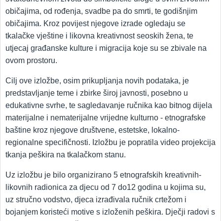
običajima, od rođenja, svadbe pa do smrti, te godišnjim
običajima. Kroz povijest njegove izrade ogledaju se
tkalačke vještine i likovna kreativnost seoskih žena, te
utjecaj građanske kulture i migracija koje su se zbivale na
ovom prostoru.
Cilj ove izložbe, osim prikupljanja novih podataka, je
predstavljanje teme i zbirke široj javnosti, posebno u
edukativne svrhe, te sagledavanje ručnika kao bitnog dijela
materijalne i nematerijalne vrijedne kulturno - etnografske
baštine kroz njegove društvene, estetske, lokalno-
regionalne specifičnosti. Izložbu je popratila video projekcija
tkanja peškira na tkalačkom stanu.
Uz izložbu je bilo organizirano 5 etnografskih kreativnih-
likovnih radionica za djecu od 7 do12 godina u kojima su,
uz stručno vodstvo, djeca izrađivala ručnik crtežom i
bojanjem koristeći motive s izloženih peškira. Dječji radovi s