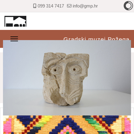
099 314 7417
info@gmp.hr
Gradski muzej Požega