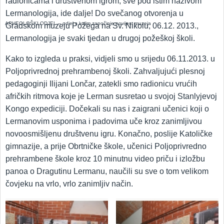
radionicama i društvenom igrom, sve pod istim nazivom
Lermanologija, ide dalje! Do svečanog otvorenja u
ARHEOLOŠKI ODJEL – odjel s kojim započinje povijest muzeja
Gradskom muzeju Požega na Sv. Nikolu, 06.12. 2013.,
Lermanologija je svaki tjedan u drugoj požeškoj školi.
Kako to izgleda u praksi, vidjeli smo u srijedu 06.11.2013. u
Poljoprivrednoj prehrambenoj školi. Zahvaljujući plesnoj
pedagoginji Ilijani Lončar, zatekli smo radionicu vrućih
afričkih ritmova koje je Lerman susretao u svojoj Stanlyjevoj
Kongo expediciji. Dočekali su nas i zaigrani učenici koji o
Lermanovim usponima i padovima uče kroz zanimljivou
novoosmišljenu društvenu igru. Konačno, poslije Katoličke
gimnazije, a prije Obrtničke škole, učenici Poljoprivredno
prehrambene škole kroz 10 minutnu video priču i izložbu
panoa o Dragutinu Lermanu, naučili su sve o tom velikom
čovjeku na vrlo, vrlo zanimljiv način.