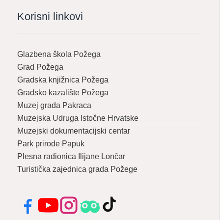
Korisni linkovi
Glazbena škola Požega
Grad Požega
Gradska knjižnica Požega
Gradsko kazalište Požega
Muzej grada Pakraca
Muzejska Udruga Istočne Hrvatske
Muzejski dokumentacijski centar
Park prirode Papuk
Plesna radionica Ilijane Lončar
Turistička zajednica grada Požege
Facebook
YouTube
Instagram
Tripadvisor
TikTok