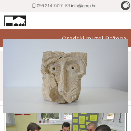
099 314 7417
info@gmp.hr
Gradski muzej Požega