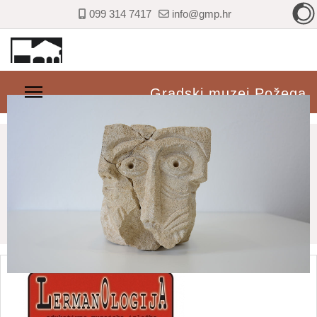
099 314 7417
info@gmp.hr
Gradski muzej Požega