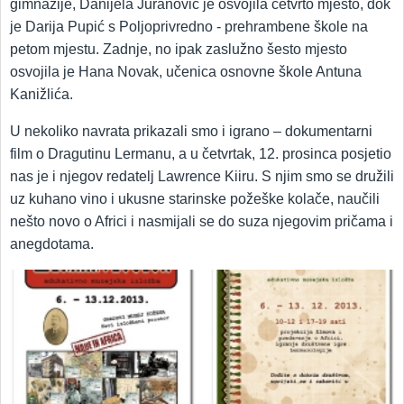
gimnazije, Danijela Juranović je osvojila četvrto mjesto, dok
je Darija Pupić s Poljoprivredno - prehrambene škole na
petom mjestu. Zadnje, no ipak zaslužno šesto mjesto
osvojila je Hana Novak, učenica osnovne škole Antuna
Kanižlića.
U nekoliko navrata prikazali smo i igrano – dokumentarni
film o Dragutinu Lermanu, a u četvrtak, 12. prosinca posjetio
nas je i njegov redatelj Lawrence Kiiru. S njim smo se družili
uz kuhano vino i ukusne starinske požeške kolače, naučili
nešto novo o Africi i nasmijali se do suza njegovim pričama i
anegdotama.