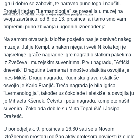
igru i dobro se zabaviti, te naravno puno toga i naučiti.
Protekli tjedan ''Lermanologija'' se preselila u muzej na
ARHEOLOŠKI ODJEL – odjel s kojim započinje povijest muzeja
svoju završnicu, od 6. do 13. prosinca, a i tamo smo vam
pripremili puno zbivanja i ugodnih iznenađenja.
Na samom otvaranju izložbe posjetio nas je osnivač našeg
muzeja, Julije Kempf, a nakon njega i sveti Nikola koji je
najsretnije igrače nagradne igre nagradio slatkim paketima
iz Zvečeva i muzejskim suvenirima. Prvu nagradu, ''Afrički
dnevnik'' Dragutina Lermana i mnoštvo slatkiša osvojila je
Ines Mikliš. Drugu nagradu, Rudinsku glavu i slatkiše
osvojio je Karlo Franjić. Treća nagrada je bila igrica
''Lermanologija'', također uz čokolade i slatkiše, a osvojila ju
je Mihaela Kšenek. Četvrtu i petu nagradu, komplete naših
suvenira i čokolada dobile su Mirta Topalušić i Josipa
Dražetić.
U ponedjeljak, 9. prosinca u 16.30 sati se u Novom
izložbenom prostoru održao aktiv profesora povijesti iz cijele