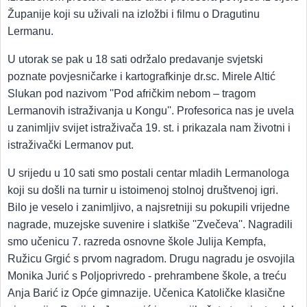
Županije koji su uživali na izložbi i filmu o Dragutinu
Lermanu.
U utorak se pak u 18 sati održalo predavanje svjetski
poznate povjesničarke i kartografkinje dr.sc. Mirele Altić
Slukan pod nazivom ''Pod afričkim nebom – tragom
Lermanovih istraživanja u Kongu''. Profesorica nas je uvela
u zanimljiv svijet istraživača 19. st. i prikazala nam životni i
istraživački Lermanov put.
U srijedu u 10 sati smo postali centar mladih Lermanologa
koji su došli na turnir u istoimenoj stolnoj društvenoj igri.
Bilo je veselo i zanimljivo, a najsretniji su pokupili vrijedne
nagrade, muzejske suvenire i slatkiše ''Zvečeva''. Nagradili
smo učenicu 7. razreda osnovne škole Julija Kempfa,
Ružicu Grgić s prvom nagradom. Drugu nagradu je osvojila
Monika Jurić s Poljoprivredo - prehrambene škole, a treću
Anja Barić iz Opće gimnazije. Učenica Katoličke klasične