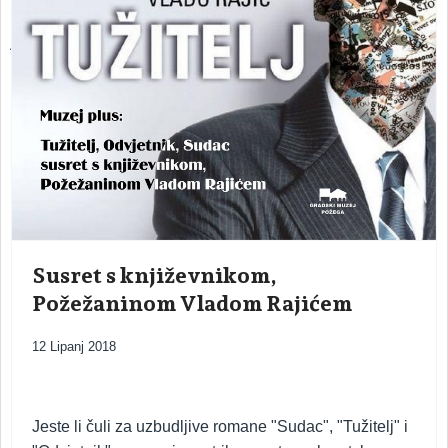
ARHEOLOŠKI ODJEL – odjel s kojim započinje povijest muzeja
Susret s književnikom,
Požežaninom Vladom Rajićem
12 Lipanj 2018
Jeste li čuli za uzbudljive romane "Sudac", "Tužitelj" i