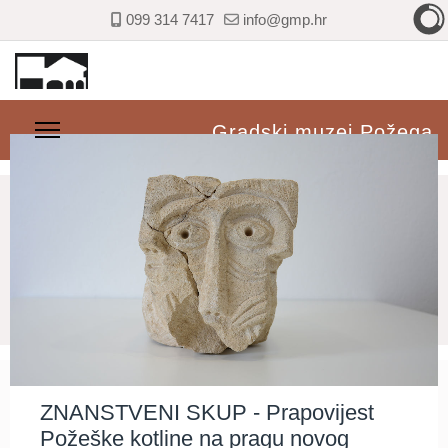
099 314 7417
info@gmp.hr
Gradski muzej Požega
ZNANSTVENI SKUP - Prapovijest
Požeške kotline na pragu novog