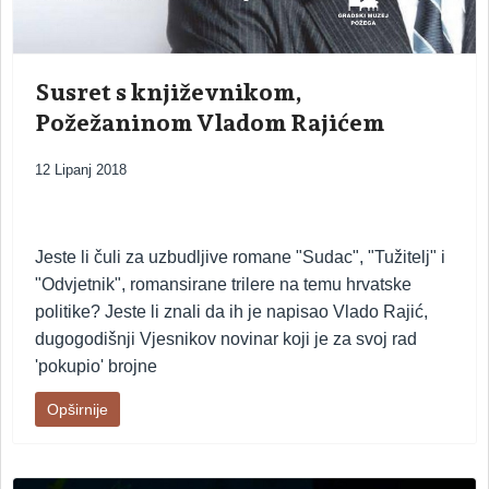
Susret s književnikom,
Požežaninom Vladom Rajićem
12 Lipanj 2018
Jeste li čuli za uzbudljive romane "Sudac", "Tužitelj" i
"Odvjetnik", romansirane trilere na temu hrvatske
politike? Jeste li znali da ih je napisao Vlado Rajić,
dugogodišnji Vjesnikov novinar koji je za svoj rad
'pokupio' brojne
Opširnije