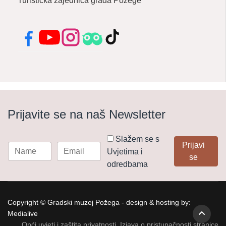
Turistička zajednica grada Požege
Facebook
YouTube
Instagram
Tripadvisor
TikTok
Prijavite se na naš Newsletter
Slažem se s
Prijavi
Uvjetima i
se
odredbama
Copyright © Gradski muzej Požega - design & hosting by:
Medialive
Opći uvjeti i zaštita privatnosti
Izjava o pristupačnosti stranice