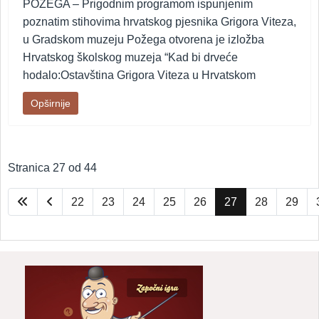
POŽEGA –
Prigodnim programom ispunjenim
poznatim stihovima hrvatskog pjesnika Grigora Viteza,
u Gradskom muzeju Požega otvorena je izložba
Hrvatskog školskog muzeja “Kad bi drveće
hodalo:Ostavština Grigora Viteza u Hrvatskom
Opširnije
Stranica 27 od 44
22
23
24
25
26
27
28
29