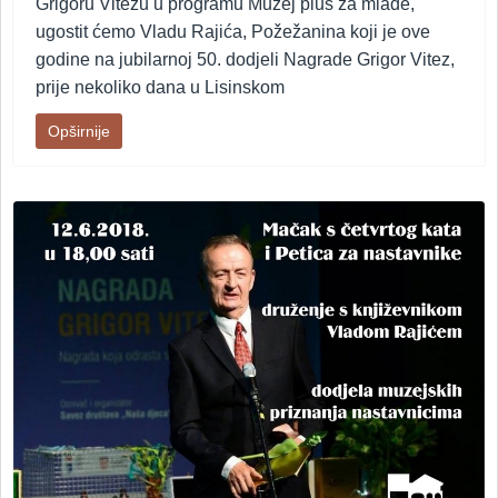
Grigoru Vitezu u programu Muzej plus za mlade,
ugostit ćemo Vladu Rajića, Požežanina koji je ove
godine na jubilarnoj 50. dodjeli Nagrade Grigor Vitez,
prije nekoliko dana u Lisinskom
Opširnije