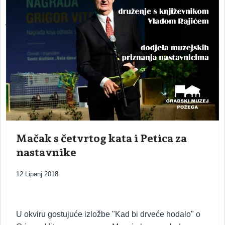
ARHEOLOŠKI ODJEL – odjel s kojim započinje povijest muzeja
Mačak s četvrtog kata i Petica za
nastavnike
12 Lipanj 2018
U okviru gostujuće izložbe "Kad bi drveće hodalo" o