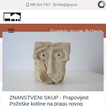
099 314 7417
info@gmp.hr
Gradski muzej Požega
ZNANSTVENI SKUP - Prapovijest
Požeške kotline na pragu novog