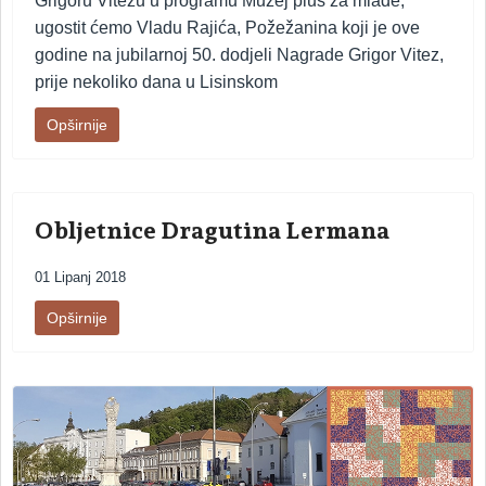
Grigoru Vitezu u programu Muzej plus za mlade,
ugostit ćemo Vladu Rajića, Požežanina koji je ove
godine na jubilarnoj 50. dodjeli Nagrade Grigor Vitez,
prije nekoliko dana u Lisinskom
Opširnije
Obljetnice Dragutina Lermana
01 Lipanj 2018
Opširnije