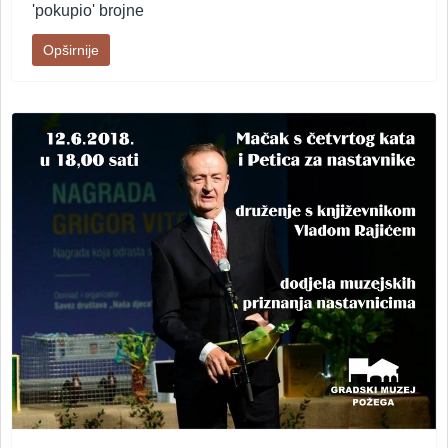
'pokupio' brojne
Opširnije