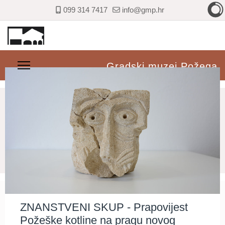
099 314 7417
info@gmp.hr
Gradski muzej Požega
ZNANSTVENI SKUP - Prapovijest
Požeške kotline na pragu novog