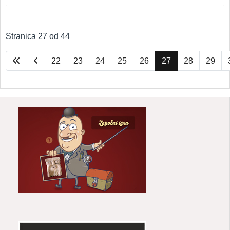
Stranica 27 od 44
22
23
24
25
26
27
28
29