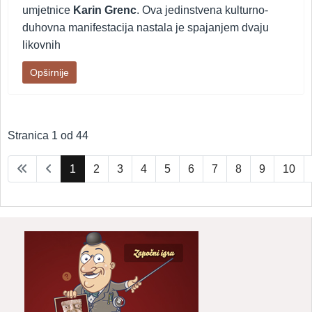
umjetnice
Karin Grenc
. Ova jedinstvena kulturno-
duhovna manifestacija nastala je spajanjem dvaju
likovnih
Opširnije
Stranica 1 od 44
1
2
3
4
5
6
7
8
9
10