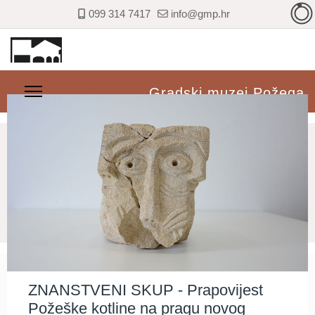
099 314 7417
info@gmp.hr
Gradski muzej Požega
ZNANSTVENI SKUP - Prapovijest
Požeške kotline na pragu novog