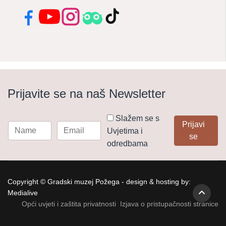
Facebook
YouTube
Instagram
Tripadvisor
TikTok
Prijavite se na naš Newsletter
Slažem se s
Prijavi
Uvjetima i
se
odredbama
Copyright © Gradski muzej Požega - design & hosting by:
Medialive
Opći uvjeti i zaštita privatnosti
Izjava o pristupačnosti stranice