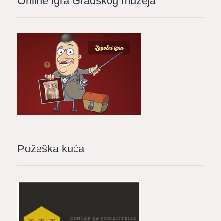
Online igra Gradskog muzeja
Požeška kuća