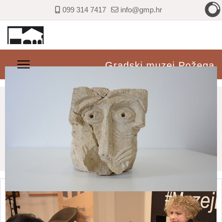
099 314 7417
info@gmp.hr
Gradski muzej Požega