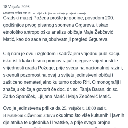
18 Veljača 2026
ARHEOLOŠKI ODJEL – odjel s kojim započinje povijest muzeja
Gradski muzej Požega prošle je godine, povodom 200.
godišnjice prvog pisanog spomena Grgureva, tiskao
etnološko antropološku analizu običaja Maje Žebčević
Matić, kao do sada najobuhvatniji pregled Grgureva.
Cilj nam je ovu i izgledom i sadržajem vrijednu publikaciju
iskoristiti kako bismo promovirajući njegove vrijednosti te
vrijednosti grada Požege, prije svega na nacionalnoj razini,
skrenuli pozornost na ovaj u svijetu jedinstveni običaj i
zaštićeno nematerijalno kulturno dobro RH. O monografiji i
značaju običaja govorit će doc. dr. sc. Tanja Baran, dr. sc.
Žarko Španiček, Ljiljana Marić i Maja Žebčević Matić.
Ovo je jedinstvena prilika da
25. veljače u 18:00 sati u
Hrvatskom državnom arhivu
okupimo što više kulturnih i javnih
djelatnika te uglednika Hrvatske, a prije svega brojne