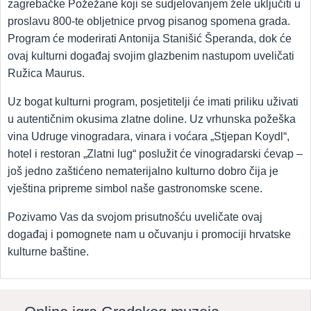
zagrebačke Požežane koji se sudjelovanjem žele uključiti u
proslavu 800-te obljetnice prvog pisanog spomena grada.
Program će moderirati Antonija Stanišić Šperanda, dok će
ovaj kulturni događaj svojim glazbenim nastupom uveličati
Ružica Maurus.
Uz bogat kulturni program, posjetitelji će imati priliku uživati
u autentičnim okusima zlatne doline. Uz vrhunska požeška
vina Udruge vinogradara, vinara i voćara „Stjepan Koydl“,
hotel i restoran „Zlatni lug“ poslužit će vinogradarski ćevap –
još jedno zaštićeno nematerijalno kulturno dobro čija je
vještina pripreme simbol naše gastronomske scene.
Pozivamo Vas da svojom prisutnošću uveličate ovaj
događaj i pomognete nam u očuvanju i promociji hrvatske
kulturne baštine.