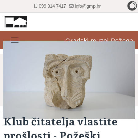
099 314 7417
info@gmp.hr
Gradski muzej Požega
Klub čitatelja vlastite
prošlosti - Požeški