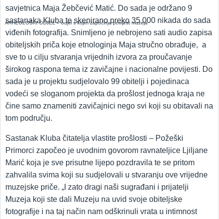
savjetnica Maja Žebčević Matić. Do sada je održano 9
sastanaka Kluba te skenirano preko 35 000 nikada do sada
ARHEOLOŠKI ODJEL – odjel s kojim započinje povijest muzeja
viđenih fotografija. Snimljeno je nebrojeno sati audio zapisa
obiteljskih priča koje etnologinja Maja stručno obrađuje, a
sve to u cilju stvaranja vrijednih izvora za proučavanje
širokog raspona tema iz zavičajne i nacionalne povijesti. Do
sada je u projektu sudjelovalo 99 obitelji i pojedinaca
vodeći se sloganom projekta da prošlost jednoga kraja ne
čine samo znameniti zavičajnici nego svi koji su obitavali na
tom području.
Sastanak Kluba čitatelja vlastite prošlosti – Požeški
Primorci započeo je uvodnim govorom ravnateljice Ljiljane
Marić koja je sve prisutne lijepo pozdravila te se pritom
zahvalila svima koji su sudjelovali u stvaranju ove vrijedne
muzejske priče. „I zato dragi naši sugrađani i prijatelji
Muzeja koji ste dali Muzeju na uvid svoje obiteljske
fotografije i na taj način nam odškrinuli vrata u intimnost