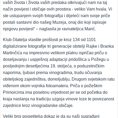
vaših života i života vaših predaka otkrivajući nam na taj
način povijest i običaje ovih prostora - veliko Vam hvala. Vi
ste ustupanjem svojih fotografija i dijeleći nam svoje priče
postali sastavni dio našeg Muzeja, onaj dio koji ispisuje
njegovu povijest“ – naglasila je ravnateljica Marić.
Klub čitatelja vlastite prošlosti je kroz 134 od 1101
digitalizirane fotografije tri generacije obitelji Rajke i Branka
Martinčića na impresivno velikom platnu ispričao priču o
doseljavanju i uspješnoj adaptaciji pridošlica u Požegu u
posljednjim desetljećima 19. stoljeća, o poduzetničkim
naporima, ljubavi prema vinogradima, trudu očuvanja
obiteljskog zajedništva, domoljublju, Drugom svjetskom ratu
viđenom okom vojnika fotoamatera. Priča o požeškim
Primorcima ima posebnu vrijednost jer se od početka do
kraja naslanja na tradiciju uzgoja vinove loze te povezanost
zajednice kroz vinogradarske običaje.
Veliki broj posjetitelja dokaz je da su naši sugrađani