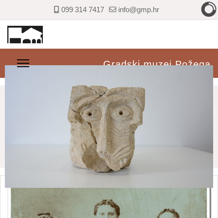
099 314 7417
info@gmp.hr
Gradski muzej Požega