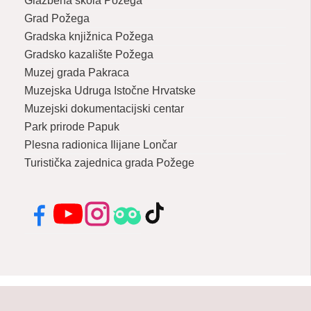
Glazbena škola Požega
Grad Požega
Gradska knjižnica Požega
Gradsko kazalište Požega
Muzej grada Pakraca
Muzejska Udruga Istočne Hrvatske
Muzejski dokumentacijski centar
Park prirode Papuk
Plesna radionica Ilijane Lončar
Turistička zajednica grada Požege
Facebook
YouTube
Instagram
Tripadvisor
TikTok