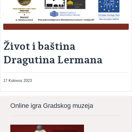
ARHEOLOŠKI ODJEL – odjel s kojim započinje povijest muzeja
Život i baština
Dragutina Lermana
17 Kolovoz 2023
Online igra Gradskog muzeja