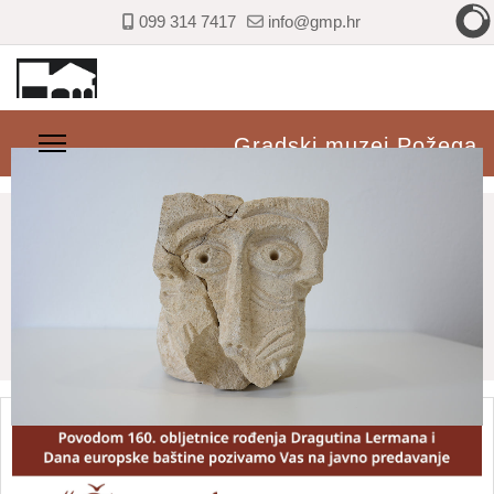
099 314 7417
info@gmp.hr
Gradski muzej Požega