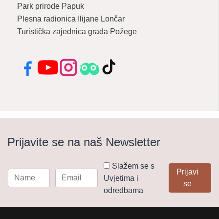
Park prirode Papuk
Plesna radionica Ilijane Lončar
Turistička zajednica grada Požege
Facebook
YouTube
Instagram
Tripadvisor
TikTok
Prijavite se na naš Newsletter
Slažem se s
Prijavi
Uvjetima i
se
odredbama