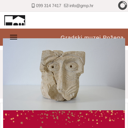
099 314 7417
info@gmp.hr
Gradski muzej Požega