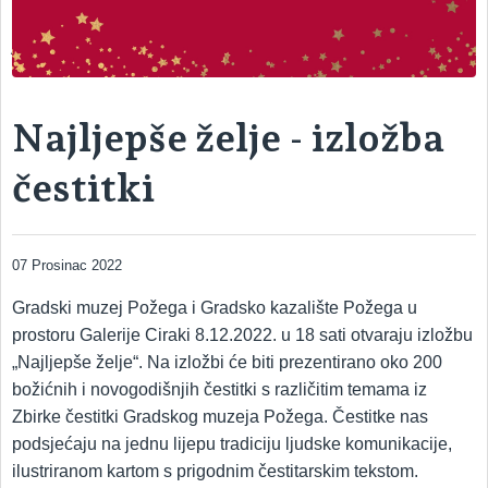
ARHEOLOŠKI ODJEL – odjel s kojim započinje povijest muzeja
Najljepše želje - izložba
čestitki
07 Prosinac 2022
Gradski muzej Požega i Gradsko kazalište Požega u
prostoru Galerije Ciraki 8.12.2022. u 18 sati otvaraju izložbu
„Najljepše želje“. Na izložbi će biti prezentirano oko 200
božićnih i novogodišnjih čestitki s različitim temama iz
Zbirke čestitki Gradskog muzeja Požega. Čestitke nas
podsjećaju na jednu lijepu tradiciju ljudske komunikacije,
ilustriranom kartom s prigodnim čestitarskim tekstom.