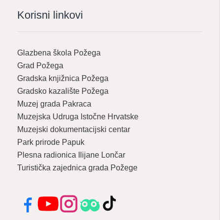
Korisni linkovi
Glazbena škola Požega
Grad Požega
Gradska knjižnica Požega
Gradsko kazalište Požega
Muzej grada Pakraca
Muzejska Udruga Istočne Hrvatske
Muzejski dokumentacijski centar
Park prirode Papuk
Plesna radionica Ilijane Lončar
Turistička zajednica grada Požege
Facebook
YouTube
Instagram
Tripadvisor
TikTok