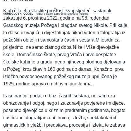
Klub čitatelja vlastite prošlosti svoj sljedeći sastanak
ARHEOLOŠKI ODJEL – odjel s kojim započinje povijest muzeja
zakazuje 6. prosinca 2022. godine na 98. rođendan
Gradskog muzeja Požega i blagdan svetog Nikole. Prilika je
to da se uživajući u dvjestotinjak nikad viđenih fotografija iz
požeških obitelji i samostana časnih sestara Milosrdnica
prisjetimo, ne samo zlatnog doba Niže i Više djevojačke
škole, Domaćinske škole, prvog Vrtića i prve besplatne
školske kuhinje u gradu, nego njihovog plodnog djelovanja
u Požegi kroz čitavih 160 godina do danas. Konačno, prva
izložba novoosnovanog požeškog muzeja upriličena je
1925. godine upravo u njihovim prostorima.
Fascinantni, podaci o brizi časnih sestara, ne samo za
obrazovanje i odgoj, nego i za zdravlje povjerene im djece,
posebno djevojčica u kriznim predratnim godinama, bogato
ilustrirani fotografijama učionica, izložbi, spektakularnih
gimnastičkih vježbi i predstava, procesija i izleta, te zabava