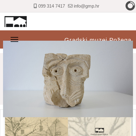
099 314 7417
info@gmp.hr
Gradski muzej Požega