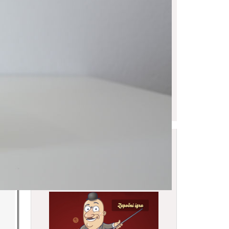
Online igra Gradskog
muzeja