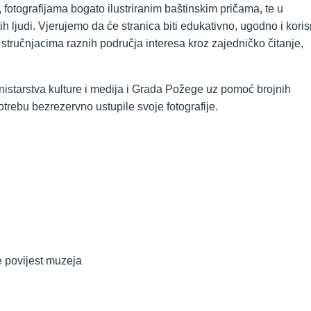
m, fotografijama bogato ilustriranim baštinskim pričama, te u
tih ljudi. Vjerujemo da će stranica biti edukativno, ugodno i kori
a stručnjacima raznih područja interesa kroz zajedničko čitanje,
inistarstva kulture i medija i Grada Požege uz pomoć brojnih
otrebu bezrezervno ustupile svoje fotografije.
 povijest muzeja