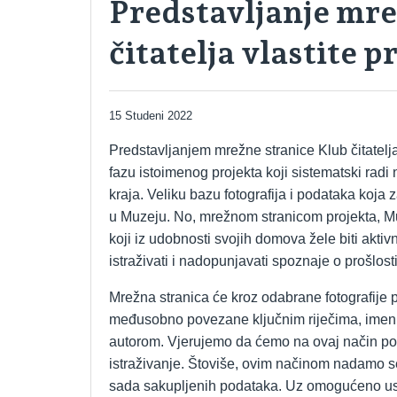
Predstavljanje mre
čitatelja vlastite p
15 Studeni 2022
Predstavljanjem mrežne stranice Klub čitatelj
fazu istoimenog projekta koji sistematski radi 
kraja. Veliku bazu fotografija i podataka koja
u Muzeju. No, mrežnom stranicom projekta, Muz
koji iz udobnosti svojih domova žele biti aktivni
istraživati i nadopunjavati spoznaje o prošlost
Mrežna stranica će kroz odabrane fotografije p
međusobno povezane ključnim riječima, imenim
autorom. Vjerujemo da ćemo na ovaj način potać
istraživanje. Štoviše, ovim načinom nadamo se
sada sakupljenih podataka. Uz omogućeno uspo