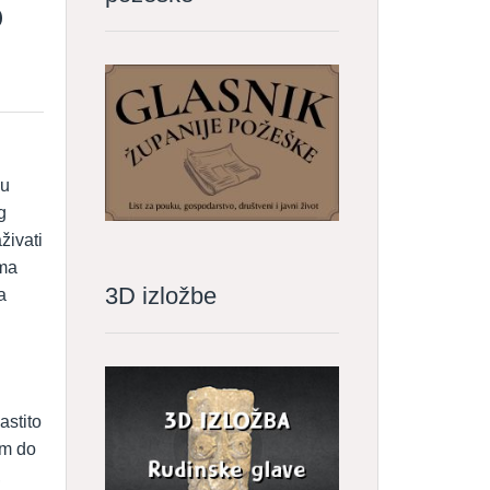
b
nu
g
živati
ima
3D izložbe
a
astito
om do
,