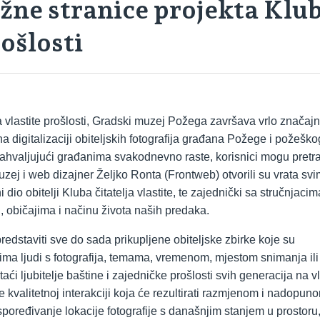
žne stranice projekta Klu
rošlosti
a vlastite prošlosti, Gradski muzej Požega završava vrlo značaj
na digitalizaciji obiteljskih fotografija građana Požege i požeško
 zahvaljujući građanima svakodnevno raste, korisnici mogu pretra
ej i web dizajner Željko Ronta (Frontweb) otvorili su vrata sv
 dio obitelji Kluba čitatelja vlastite, te zajednički sa stručnjacim
i, običajima i načinu života naših predaka.
redstaviti sve do sada prikupljene obiteljske zbirke koje su
a ljudi s fotografija, temama, vremenom, mjestom snimanja ili
i ljubitelje baštine i zajedničke prošlosti svih generacija na vl
 kvalitetnoj interakciji koja će rezultirati razmjenom i nadopun
ređivanje lokacije fotografije s današnjim stanjem u prostoru