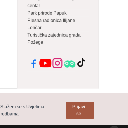
centar
Park prirode Papuk
Plesna radionica Ilijane
Lončar
Turistička zajednica grada
Požege
Facebook
YouTube
Instagram
Tripadvisor
TikTok
Slažem se s Uvjetima i
Prijavi
se
dredbama