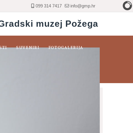
099 314 7417
info@gmp.hr
Gradski muzej Požega
STI
SUVENIRI
FOTOGALERIJA