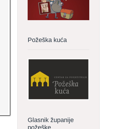
Požeška kuća
Glasnik županije
požeške