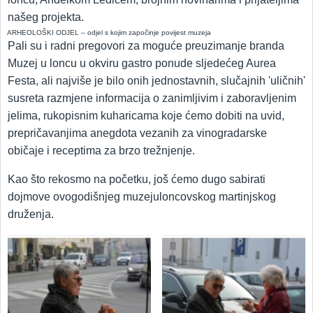
našeg projekta.
ARHEOLOŠKI ODJEL – odjel s kojim započinje povijest muzeja
Pali su i radni pregovori za moguće preuzimanje branda
Muzej u loncu u okviru gastro ponude sljedećeg Aurea
Festa, ali najviše je bilo onih jednostavnih, slučajnih 'uličnih'
susreta razmjene informacija o zanimljivim i zaboravljenim
jelima, rukopisnim kuharicama koje ćemo dobiti na uvid,
prepričavanjima anegdota vezanih za vinogradarske
običaje i receptima za brzo trežnjenje.
Kao što rekosmo na početku, još ćemo dugo sabirati
dojmove ovogodišnjeg muzejuloncovskog martinjskog
druženja.