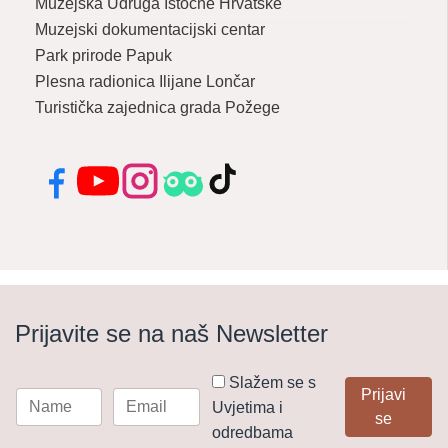
Muzejska Udruga Istočne Hrvatske
Muzejski dokumentacijski centar
Park prirode Papuk
Plesna radionica Ilijane Lončar
Turistička zajednica grada Požege
Facebook
YouTube
Instagram
Tripadvisor
TikTok
Prijavite se na naš Newsletter
Slažem se s
Prijavi
Uvjetima i
se
odredbama