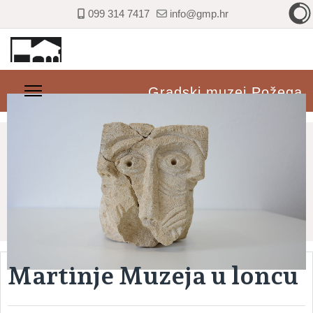
099 314 7417
info@gmp.hr
Gradski muzej Požega
Martinje Muzeja u loncu