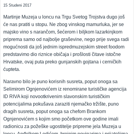
15 Studeni 2017
Martinje Muzeja u loncu na Trgu Svetog Trojstva dugo još
će nas pratiti u stopu. Ne zbog vinskog mamurluka, jer se
majsko vino s narančom, šećerom i biljkom lazarkinjkom
priprema samo od najbolje graševine, nego prije svega radi
mogućnosti da još jednim ispredmuzejskim street foodom
predstavimo dio riznice običaja i prošlosti čitave istočne
Hrvatske, ovaj puta preko gunjanskih gojtana i cerničkih
ćupteta.
Naravno bilo je puno korisnih susreta, poput onoga sa
Selimirom Ognjenovićem iz renomirane turističke agencija
ID RIVA koji novootkrivenim slavonskim turističkim
potencijalima pokušava zaraziti njemačko tržište, puno
dragih susreta, poput onoga sa chefom Brankom
Ognjenovićem s kojim smo početkom ove godine imali
radionicu za požeške ugostitelje pripreme jela Muzeja u
loncu, Anđelkom Ledićem, brojnim novinarima i prijateljima