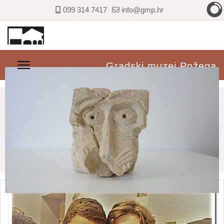
099 314 7417
info@gmp.hr
Gradski muzej Požega