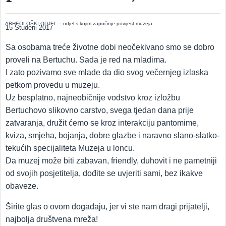
ARHEOLOŠKI ODJEL – odjel s kojim započinje povijest muzeja
15 Studeni 2017
Sa osobama treće životne dobi neočekivano smo se dobro
proveli na Bertuchu. Sada je red na mladima.
I zato pozivamo sve mlade da dio svog večernjeg izlaska
petkom provedu u muzeju.
Uz besplatno, najneobičnije vodstvo kroz izložbu
Bertuchovo slikovno carstvo, svega tjedan dana prije
zatvaranja, družit ćemo se kroz interakciju pantomime,
kviza, smjeha, bojanja, dobre glazbe i naravno slano-slatko-
tekućih specijaliteta Muzeja u loncu.
Da muzej može biti zabavan, friendly, duhovit i ne pametniji
od svojih posjetitelja, dođite se uvjeriti sami, bez ikakve
obaveze.
Širite glas o ovom događaju, jer vi ste nam dragi prijatelji,
najbolja društvena mreža!