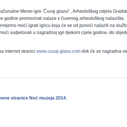
računalne Memo igre 'Čuvaj glavu!' , Arheološkog odjela Grads
le godine promovirati nalaze s čuvenog arheološkog nalazišta
emijerno moći igrati igricu koja će se od ponoći nalaziti na služ
i sudjelovati u nagradnoj igri tijekom cijele godine, do slije
a internet stranici
www.cuvaj-glavu.com
dok će se nagradna ve
bene stranice Noć muzeja 2014.