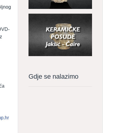
oljnog
 DVD-
z
Gdje se nalazimo
ića
p.hr