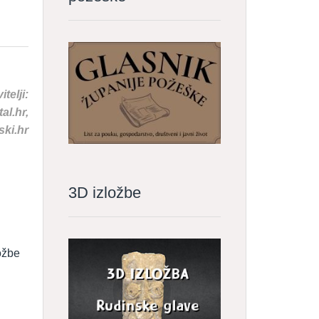
telji:
al.hr,
ski.hr
3D izložbe
ožbe