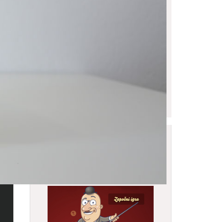
Online igra Gradskog
muzeja