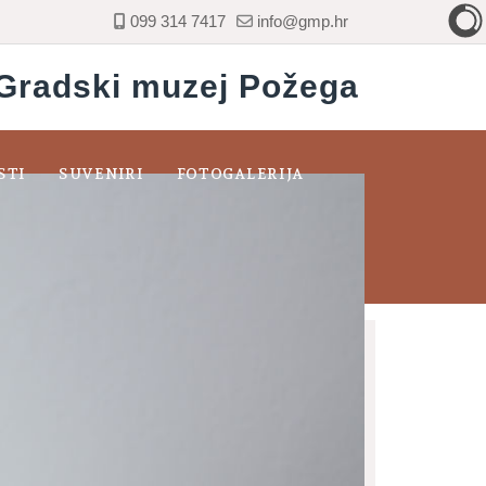
099 314 7417
info@gmp.hr
Gradski muzej Požega
STI
SUVENIRI
FOTOGALERIJA