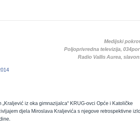
Medijski pokrovi
Poljoprivredna televizija, 034port
Radio Vallis Aurea, slavon
2014
 „Kraljević iz oka gimnazijalca“ KRUG-ovci Opće i Katoličke
ivljajem djela Miroslava Kraljevića s njegove retrospektivne izl
dine.