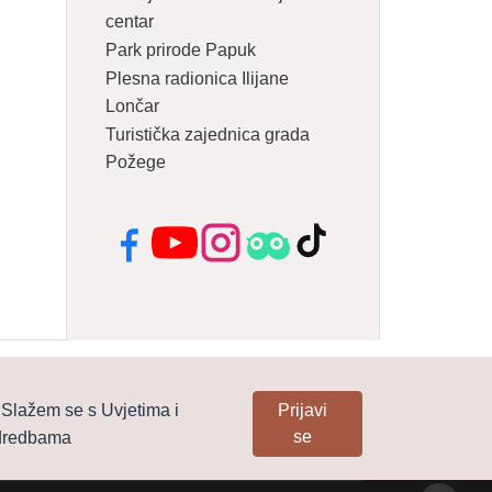
centar
Park prirode Papuk
Plesna radionica Ilijane
Lončar
Turistička zajednica grada
Požege
Facebook
YouTube
Instagram
Tripadvisor
TikTok
Slažem se s Uvjetima i
Prijavi
se
dredbama