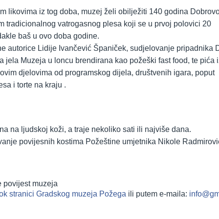
 likovima iz tog doba, muzej želi obilježiti 140 godina Dobrov
 tradicionalnog vatrogasnog plesa koji se u prvoj polovici 20
dakle baš u ovo doba godine.
ne autorice Lidije Ivančević Španiček, sudjelovanje pripadnika
 jela Muzeja u loncu brendirana kao požeški fast food, te pića i
govim djelovima od programskog dijela, društvenih igara, poput
a i torte na kraju .
a na ljudskoj koži, a traje nekoliko sati ili najviše dana.
kavanje povijesnih kostima Požeštine umjetnika Nikole Radmirov
 povijest muzeja
k stranici Gradskog muzeja Požega
ili putem e-maila:
info@gm