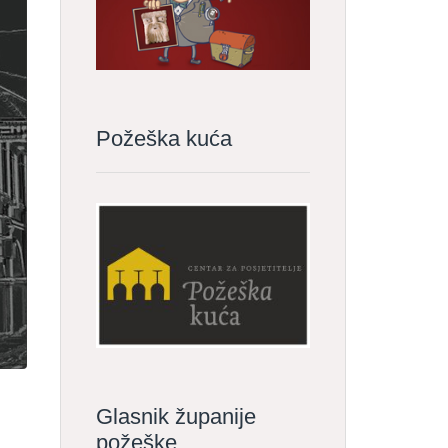
Požeška kuća
Glasnik županije
požeške