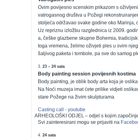
Ovim povijesno scenskim prikazom s oživljenim
vatrogasnog društva u Požegi rekonstruiranjem
stoljeća održavao svake godine oko Marinja, 
Uz repriznu izložbu razglednica iz 2009. godi
a, češke glazbene skupne Bohemia, tradicijska
toga vremena, želimo oživjeti ples u svim nje
šaljivog paketa i tombole, pa sve do samog ples
3.
23 – 24 sata
Body painting session povijesnih kostima
Body painting, je oblik body arta koja je oslikan
Na Noći muzeja imat ćete prilike vidjeti osli
stare Požege na živim skulpturama
Casting call - youtube
ARHEOLOŠKI ODJEL – odjel s kojim započinje
Svi zainteresirani mogu se prijaviti na
Faceboo
4.
24 sata