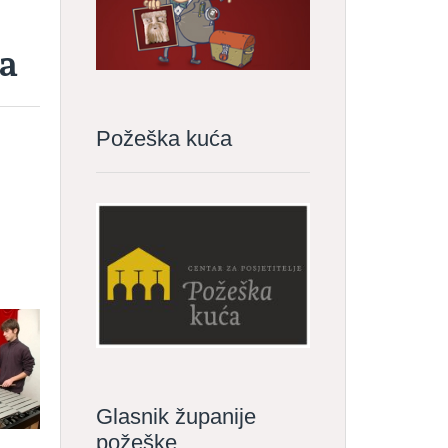
ća
Požeška kuća
Glasnik županije
požeške