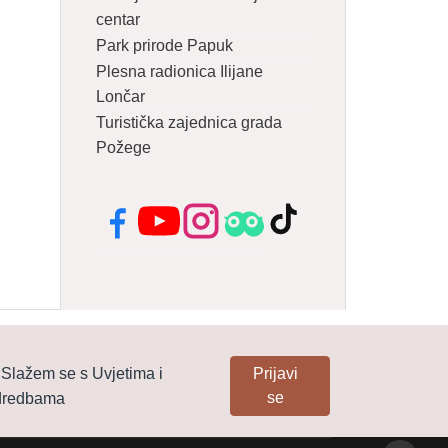
centar
Park prirode Papuk
Plesna radionica Ilijane
Lončar
Turistička zajednica grada
Požege
Facebook
YouTube
Instagram
Tripadvisor
TikTok
Slažem se s Uvjetima i
Prijavi
se
dredbama