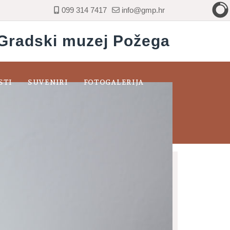
099 314 7417
info@gmp.hr
Gradski muzej Požega
STI
SUVENIRI
FOTOGALERIJA