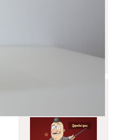
Online igra Gradskog
muzeja