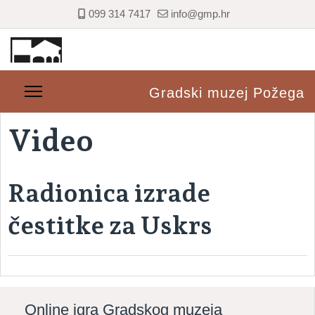
099 314 7417
info@gmp.hr
Gradski muzej Požega
Video
Radionica izrade
čestitke za Uskrs
Online igra Gradskog muzeja