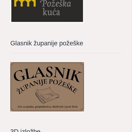
Glasnik županije požeške
3D izložbe