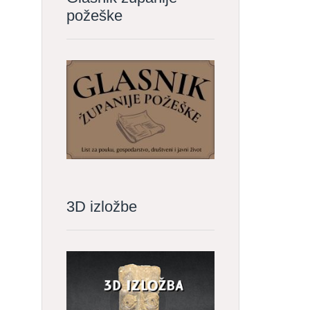
požeške
3D izložbe