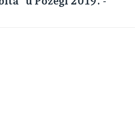
bita" u Požegi 2019. -