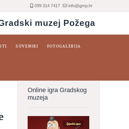
099 314 7417
info@gmp.hr
Gradski muzej Požega
STI
SUVENIRI
FOTOGALERIJA
Online igra Gradskog
muzeja
e