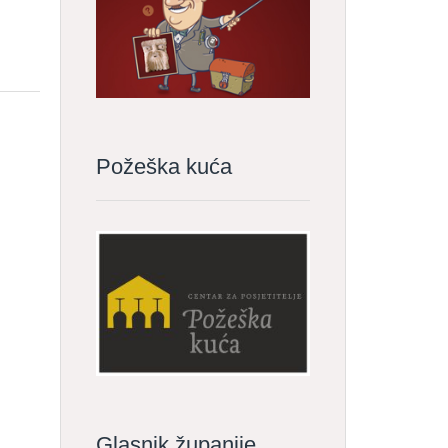
Požeška kuća
Glasnik županije