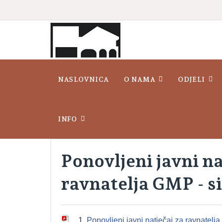
NASLOVNICA
O NAMA
ODJELI
INFO
Ponovljeni javni n
ravnatelja GMP - s
1.
Ponovljeni javni natječaj za ravnatel