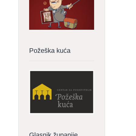
Požeška kuća
Glasnik županije