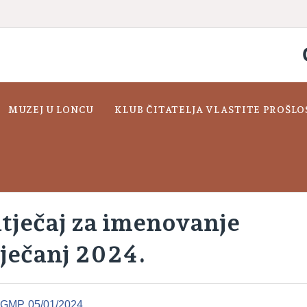
MUZEJ U LONCU
KLUB ČITATELJA VLASTITE PROŠLO
atječaj za imenovanje
iječanj 2024.
ja GMP
05/01/2024