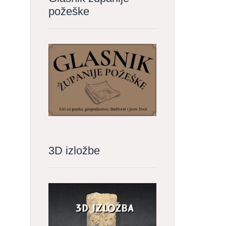
požeške
3D izložbe