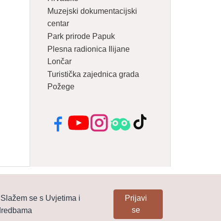
Muzejski dokumentacijski
centar
Park prirode Papuk
Plesna radionica Ilijane
Lončar
Turistička zajednica grada
Požege
Facebook
YouTube
Instagram
Tripadvisor
TikTok
Slažem se s Uvjetima i
Prijavi
se
dredbama