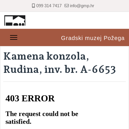
099 314 7417
info@gmp.hr
Gradski muzej Požega
Kamena konzola,
Rudina, inv. br. A-6653