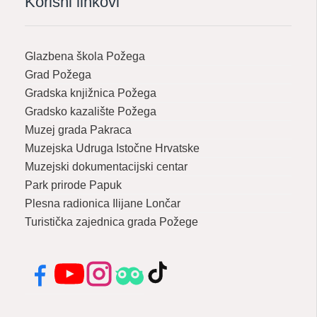
Korisni linkovi
Glazbena škola Požega
Grad Požega
Gradska knjižnica Požega
Gradsko kazalište Požega
Muzej grada Pakraca
Muzejska Udruga Istočne Hrvatske
Muzejski dokumentacijski centar
Park prirode Papuk
Plesna radionica Ilijane Lončar
Turistička zajednica grada Požege
Facebook
YouTube
Instagram
Tripadvisor
TikTok